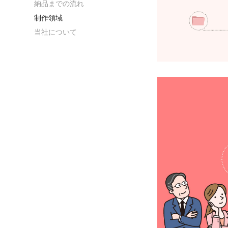
納品までの流れ
制作領域
当社について